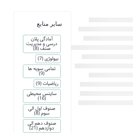
سایر منابع
آمادگی پلان
درسی و مدیریت
صنف
(8)
بیولوژی
(7)
تمامی سویه ها
(9)
ریاضیات
(9)
ساینس محیطی
(16)
صنوف اول الی
سوم
(8)
صنوف دهم الی
دوازدهم
(21)