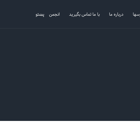
سها
درباره ما
با ما تماس بگیرید
انجمن
پښتو