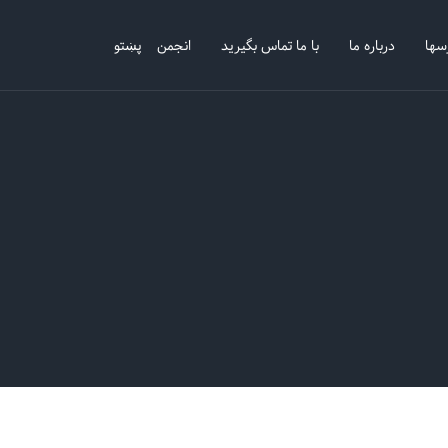
سها
درباره ما
با ما تماس بگیرید
انجمن
پښتو