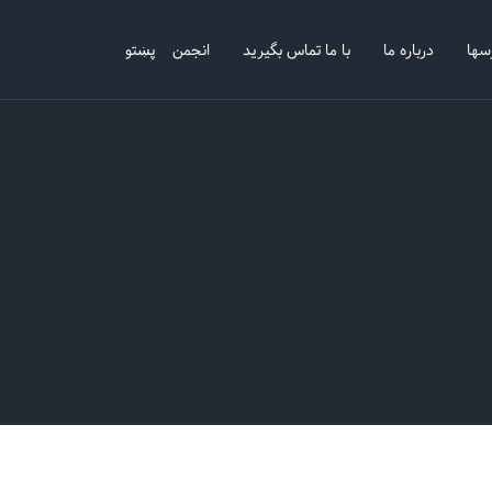
سها
درباره ما
با ما تماس بگیرید
انجمن
پښتو