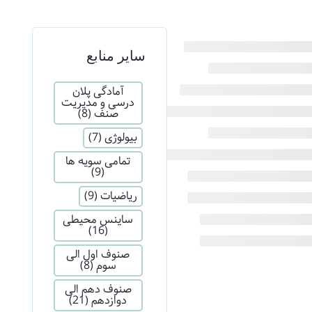
سایر منابع
آمادگی پلان
درسی و مدیریت
صنف
(8)
بیولوژی
(7)
تمامی سویه ها
(9)
ریاضیات
(9)
ساینس محیطی
(16)
صنوف اول الی
سوم
(8)
صنوف دهم الی
دوازدهم
(21)