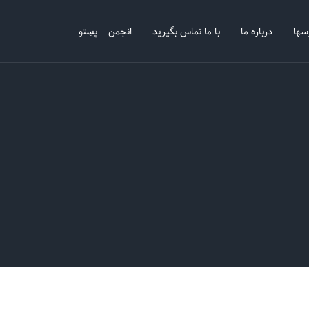
سها
درباره ما
با ما تماس بگیرید
انجمن
پښتو