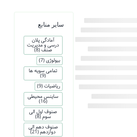
سایر منابع
آمادگی پلان
درسی و مدیریت
صنف
(8)
بیولوژی
(7)
تمامی سویه ها
(9)
ریاضیات
(9)
ساینس محیطی
(16)
صنوف اول الی
سوم
(8)
صنوف دهم الی
دوازدهم
(21)