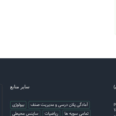
)
سایر منابع
آمادگی پلان درسی و مدیریت صنف
بیولوژی
T
تمامی سویه ها
ریاضیات
ساینس محیطی