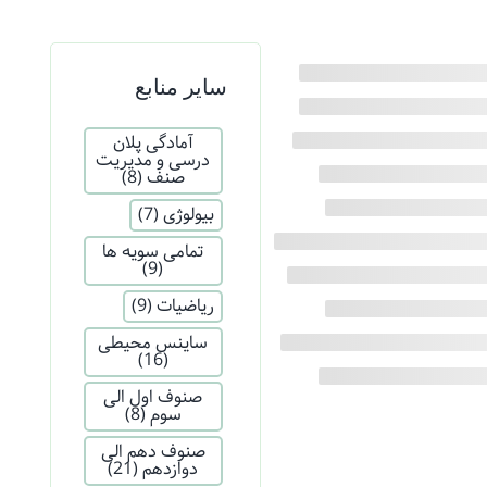
سایر منابع
آمادگی پلان
درسی و مدیریت
صنف
(8)
بیولوژی
(7)
تمامی سویه ها
(9)
ریاضیات
(9)
ساینس محیطی
(16)
صنوف اول الی
سوم
(8)
صنوف دهم الی
دوازدهم
(21)