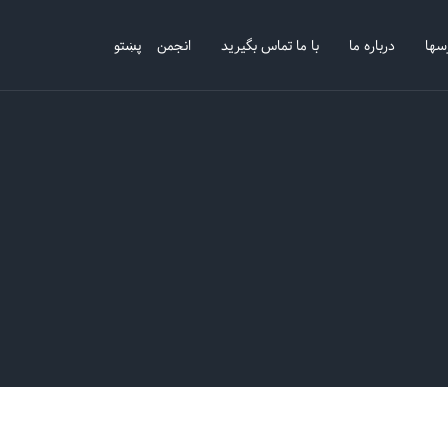
سها
درباره ما
با ما تماس بگیرید
انجمن
پښتو