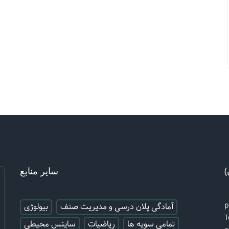
)
سایر منابع
آمادگی پلان درسی و مدیریت صنف
بیولوژی
T
تمامی سویه ها
ریاضیات
ساینس محیطی