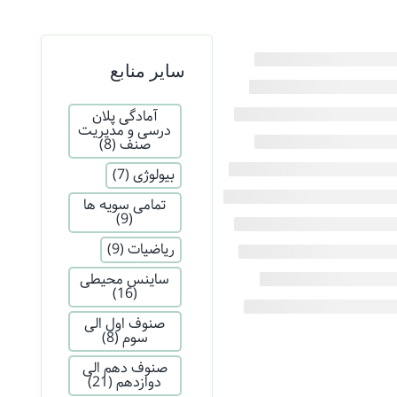
سایر منابع
آمادگی پلان
درسی و مدیریت
صنف
(8)
بیولوژی
(7)
تمامی سویه ها
(9)
ریاضیات
(9)
ساینس محیطی
(16)
صنوف اول الی
سوم
(8)
صنوف دهم الی
دوازدهم
(21)