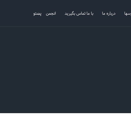
سها
درباره ما
با ما تماس بگیرید
انجمن
پښتو