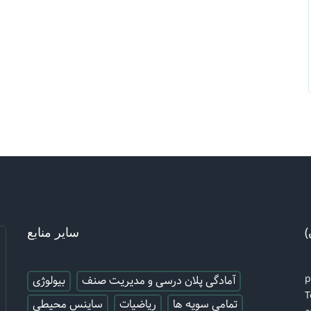
)
سایر منابع
آمادگی پلان درسی و مدیریت صنف
بیولوژی
T
تمامی سویه ها
ریاضیات
ساینس محیطی