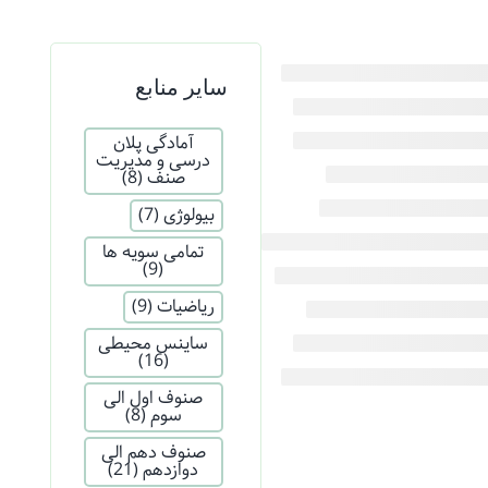
سایر منابع
آمادگی پلان
درسی و مدیریت
صنف
(8)
بیولوژی
(7)
تمامی سویه ها
(9)
ریاضیات
(9)
ساینس محیطی
(16)
صنوف اول الی
سوم
(8)
صنوف دهم الی
دوازدهم
(21)