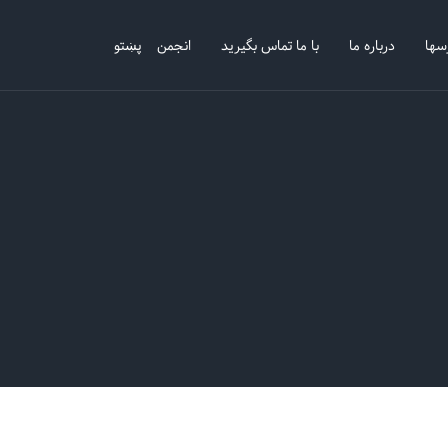
سها
درباره ما
با ما تماس بگیرید
انجمن
پښتو