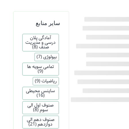
سایر منابع
آمادگی پلان
درسی و مدیریت
صنف
(8)
بیولوژی
(7)
تمامی سویه ها
(9)
ریاضیات
(9)
ساینس محیطی
(16)
صنوف اول الی
سوم
(8)
صنوف دهم الی
دوازدهم
(21)