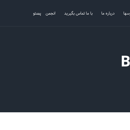
سها
درباره ما
با ما تماس بگیرید
انجمن
پښتو
B