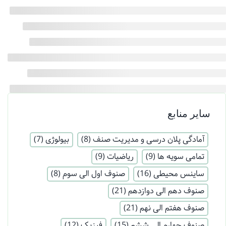
سایر منابع
آمادگی پلان درسی و مدیریت صنف
(8)
بیولوژی
(7)
تمامی سویه ها
(9)
ریاضیات
(9)
ساینس محیطی
(16)
صنوف اول الی سوم
(8)
صنوف دهم الی دوازدهم
(21)
صنوف هفتم الی نهم
(21)
صنوف چهارم الی ششم
(15)
فیزیک
(12)