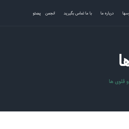
سها
درباره ما
با ما تماس بگیرید
انجمن
پښتو
ا
و قلوی ها