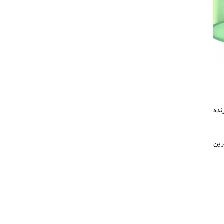
نده
وش شیرین