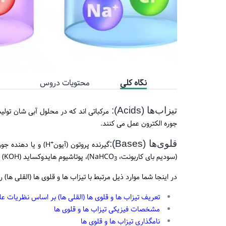
نگاه کلی
محتویات دروس
تیزاب‌ها (Acids):
مرکباتی اند که در محلول آبی شان تولید
جوره الکترون عمل می کنند.
قلوی‌ها (Bases):
+
گیرنده پروتون (آیون
H) و یا دهنده جوره الکترون میباشند. مانند:آمونیا (NH
(سودیم بای کاربونت، NaHCO
)، پوتاشیوم هایدوکساید (KOH) و غیره
3
در اینجا شما موارد ذیل مرتبط با تیزاب ها و قلوی ها (القلی ها) ر
تعریف تیزاب ها و قلوی ها (القلی ها) بر اساس نظریات ع
مشخصات فیزیکی تیزاب ها و قلوی ها
نامگذاری تیزاب ها و قلوی ها