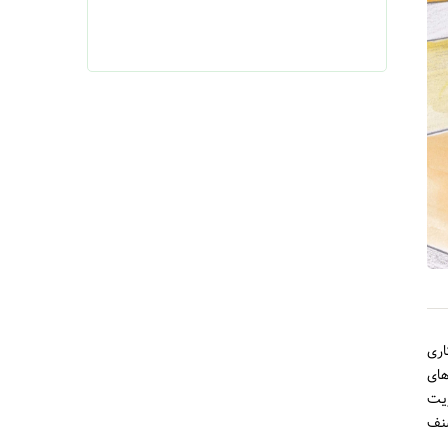
اری
های
ریت
نف