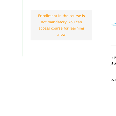
Enrollment in the course is
not mandatory. You can
access course for learning
now.
زما
رار
اشت