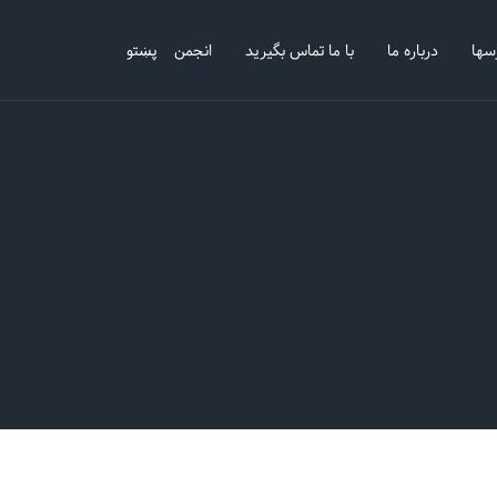
سها
درباره ما
با ما تماس بگیرید
انجمن
پښتو