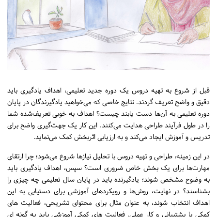
افرن (دوستی بین مردم فرانسه و
افغانستان)
16, passage de la Main d'Or 75011 Paris
Tel : +33 1 43 55 63 50
afrane.paris@gmail.com
قبل از شروع به تهیه دروس یک دوره جدید تعلیمی، اهداف یادگیری باید
سایر منابع
دقیق و واضح تعریف گردند. نتایج خاصی که می‌خواهید یادگیرندگان در پایان
دوره تعلیمی به آن‌ها دست یابند چیست؟ اهداف به خوبی تعریف‌شده شما
را در طول فرآیند طراحی هدایت می‌کنند. این کار یک جهت‌گیری واضح برای
آمادگی پلان درسی و مدیریت صنف
بیولوژی
تدریس و آموزش ایجاد می‌کند و به ارزیابی اثربخش کمک می‌نماید.
تمامی سویه ها
ریاضیات
ساینس محیطی
در این زمینه، طراحی و تهیه دروس با تحلیل نیازها شروع می‌شود؛ چرا ارتقای
صنوف اول الی سوم
صنوف دهم الی دوازدهم
مهارت‌ها برای یک بخش خاص ضروری است؟ سپس، اهداف یادگیری باید
صنوف هفتم الی نهم
صنوف چهارم الی ششم
فیزیک
به وضوح مشخص شوند؛ یادگیرنده باید در پایان سال تعلیمی چه چیزی را
بشناسند؟ در نهایت، روش‌ها و رویکردهای آموزشی برای دستیابی به این
کیمیا
اهداف انتخاب ‌شوند، به عنوان مثال برای محتوای تشریحی، فعالیت های
کمکی یا پشتیبانی و کار عملی. فعالیت های کمکی آموزشی باید به گونه ای