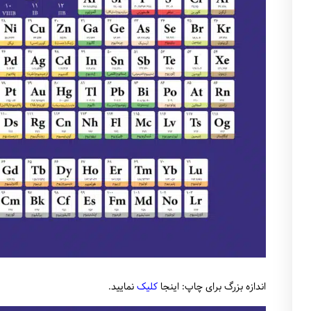
)
سایر منابع
آمادگی پلان درسی و مدیریت صنف
بیولوژی
T
تمامی سویه ها
ریاضیات
ساینس محیطی
a
اندازه بزرگ برای چاپ: اینجا
کلیک
نمایید.
صنوف اول الی سوم
صنوف دهم الی دوازدهم