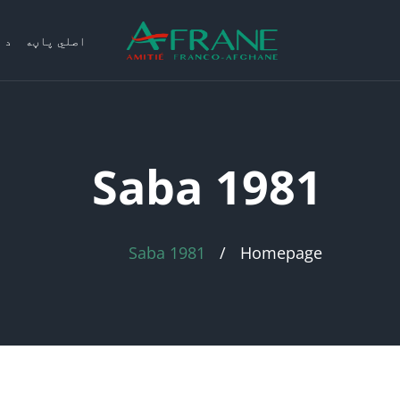
اصلي پاڼه
د 
Saba 1981
Saba 1981
Homepage