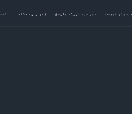
درسونو فهرست
موږ سره اړیکه ونیسئ
زمونږ په هکله
انجم