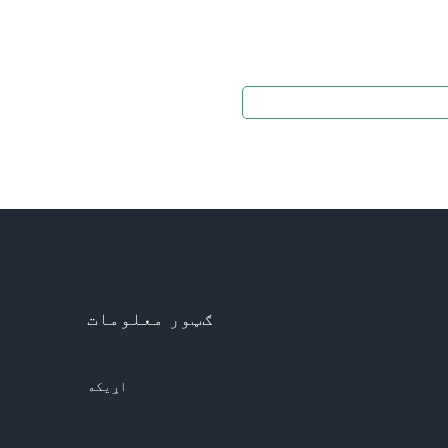
ګټور معلومات
اړیکه