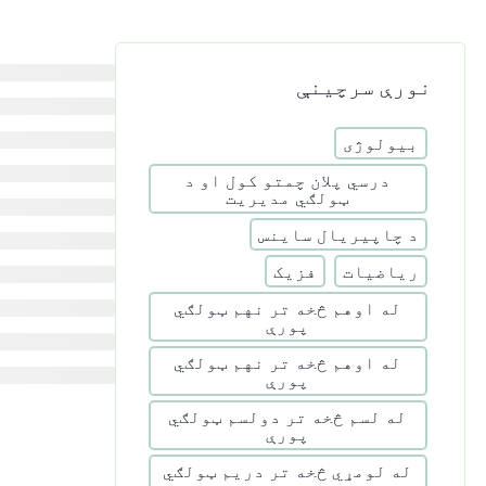
نورې سرچینې
بیولوژی
درسي پلان چمتو کول او د
ټولګي مدیریت
د چاپیریال ساینس
ریاضیات
فزیک
له اوهم څخه تر نهم ټولګي
پورې
له اوهم څخه تر نهم ټولګي
پورې
له لسم څخه تر دولسم ټولګي
پورې
له لومړي څخه تر دریم ټولګي