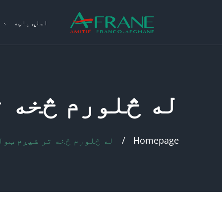
اصلي پاڼه
د 
له څلورم څخه ت
Homepage
له څلورم څخه تر شپږم ټول