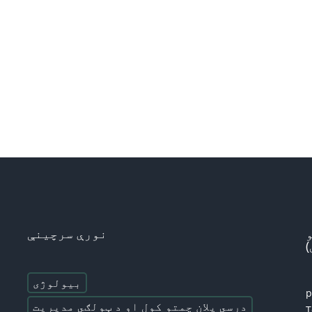
نورې سرچینې
بیولوژی
درسي پلان چمتو کول او د ټولګي مدیریت
T