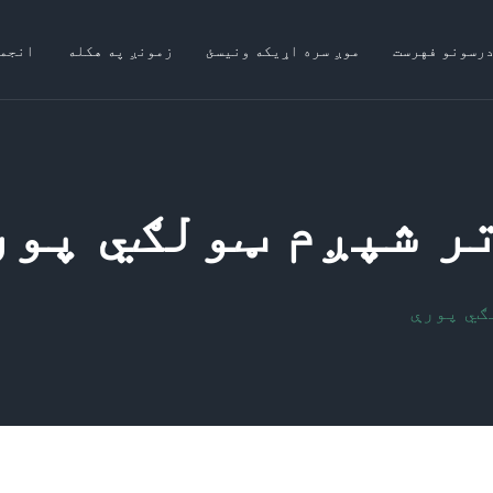
درسونو فهرست
موږ سره اړیکه ونیسئ
زمونږ په هکله
انجم
ر شپږم ټولګي پور
ګي پورې