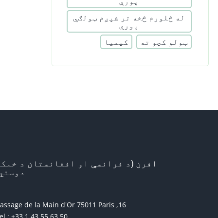
پورې
له څلورم څخه تر شپږم ټولګي
پورې
ټولو کچو ته
کیمیا
افرن (د فرانسې او افغانستان د خلکو
دوستي)
16, passage de la Main d'Or 75011 Paris
el : +33 1 43 55 63 50