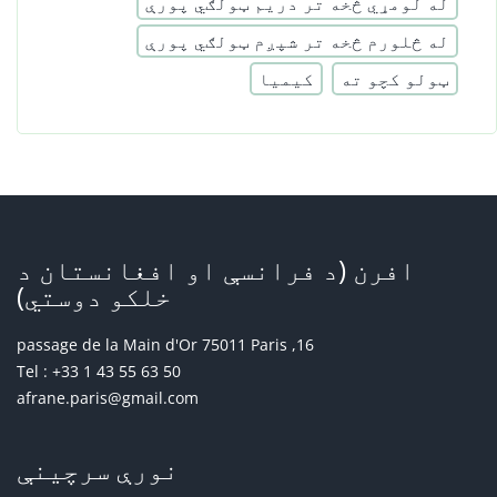
له لومړي څخه تر دریم ټولګي پورې
له څلورم څخه تر شپږم ټولګي پورې
ټولو کچو ته
کیمیا
افرن (د فرانسې او افغانستان د
خلکو دوستي)
16, passage de la Main d'Or 75011 Paris
Tel : +33 1 43 55 63 50
afrane.paris@gmail.com
نورې سرچینې