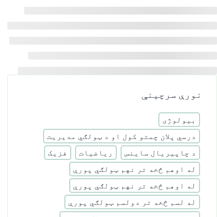
نورې سرچینې
بیولوژی
درسي پلان چمتو کول او د ټولګي مدیریت
د چاپیریال ساینس
ریاضیات
فزیک
له اوهم څخه تر نهم ټولګي پورې
له اوهم څخه تر نهم ټولګي پورې
له لسم څخه تر دولسم ټولګي پورې