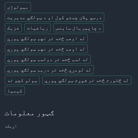
بیولوژی
درسي پلان چمتو کول او د ټولګي مدیریت
د چاپیریال ساینس
ریاضیات
فزیک
له اوهم څخه تر نهم ټولګي پورې
له اوهم څخه تر نهم ټولګي پورې
له لسم څخه تر دولسم ټولګي پورې
له لومړي څخه تر دریم ټولګي پورې
له څلورم څخه تر شپږم ټولګي پورې
ټولو کچو ته
کیمیا
ګټور معلومات
اړیکه