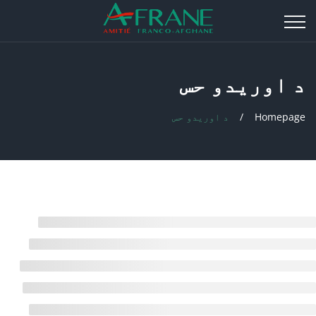
د اوریدو حس
Homepage
د اوریدو حس