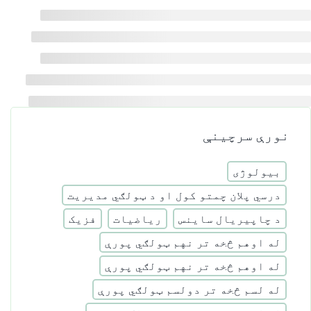
نورې سرچینې
بیولوژی
درسي پلان چمتو کول او د ټولګي مدیریت
د چاپیریال ساینس
ریاضیات
فزیک
له اوهم څخه تر نهم ټولګي پورې
له اوهم څخه تر نهم ټولګي پورې
له لسم څخه تر دولسم ټولګي پورې