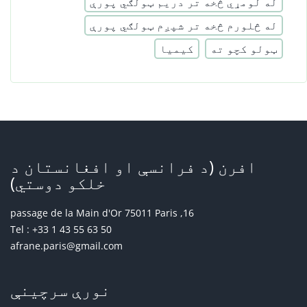
له لومړي څخه تر دریم ټولګي پورې
له څلورم څخه تر شپږم ټولګي پورې
ټولو کچو ته
کیمیا
افرن (د فرانسې او افغانستان د
خلکو دوستي)
16, passage de la Main d'Or 75011 Paris
Tel : +33 1 43 55 63 50
afrane.paris@gmail.com
نورې سرچینې