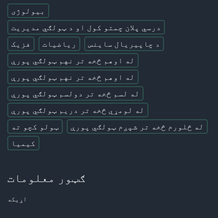
بیولوژی
درسي پلان چمتو کول او د ټولګي مدیریت
د چاپیریال ساینس
ریاضیات
فزیک
له اوهم څخه تر نهم ټولګي پورې
له اوهم څخه تر نهم ټولګي پورې
له لسم څخه تر دولسم ټولګي پورې
له لومړي څخه تر دریم ټولګي پورې
له څلورم څخه تر شپږم ټولګي پورې
ټولو کچو ته
کیمیا
ګټور معلومات
اړیکه