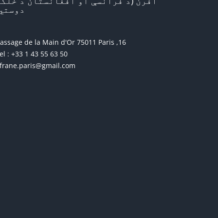
افرن (د فرانسې او افغانستان د خلکو
دوستي)
16, passage de la Main d'Or 75011 Paris
el : +33 1 43 55 63 50
frane.paris@gmail.com