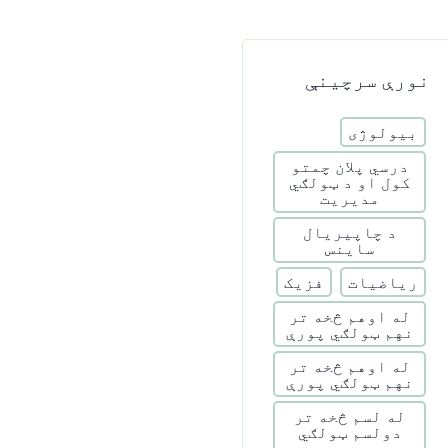
نورې سرچینې
بیولوژی
درسي پلان چمتو
کول او د ټولګي
مدیریت
د چاپیریال
ساینس
ریاضیات
فزیک
له اوهم څخه تر
نهم ټولګي پورې
له اوهم څخه تر
نهم ټولګي پورې
له لسم څخه تر
دولسم ټولګي
پورې