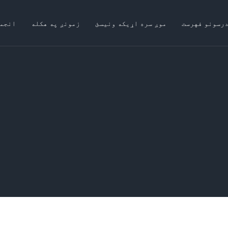
درسونو فهرست
موږ سره اړیکه ونیسئ
زمونږ په هکله
انجم