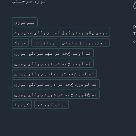
نورې سرچینې
بیولوژی
درسي پلان چمتو کول او د ټولګي مدیریت
T
a
د چاپیریال ساینس
ریاضیات
فزیک
له اوهم څخه تر نهم ټولګي پورې
له اوهم څخه تر نهم ټولګي پورې
له لسم څخه تر دولسم ټولګي پورې
له لومړي څخه تر دریم ټولګي پورې
له څلورم څخه تر شپږم ټولګي پورې
ټولو کچو ته
کیمیا