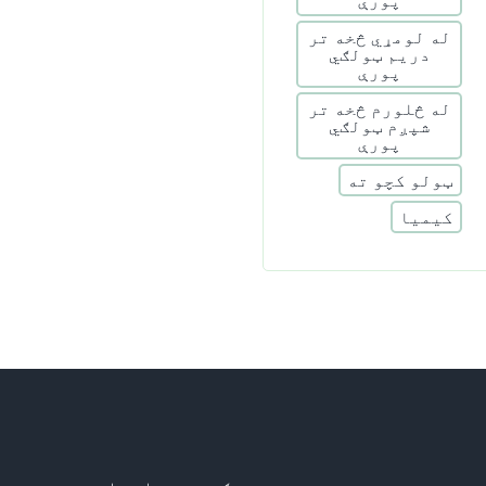
له لومړي څخه تر
دریم ټولګي
پورې
له څلورم څخه تر
شپږم ټولګي
پورې
ټولو کچو ته
کیمیا