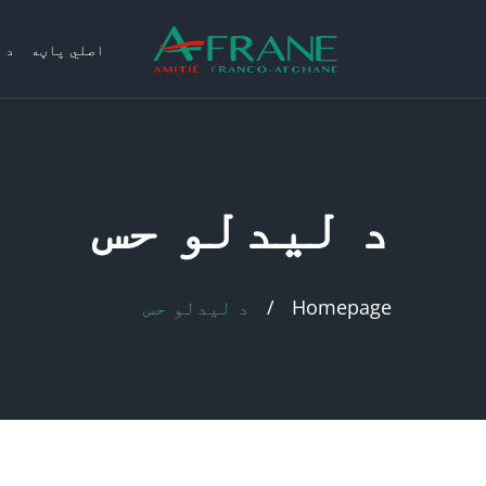
اصلي پاڼه
د 
د لیدلو حس
Homepage
د لیدلو حس