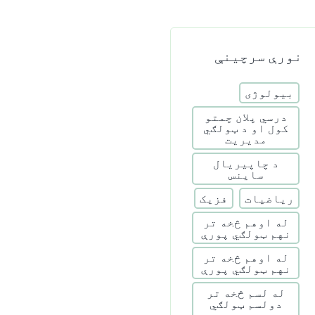
نورې سرچینې
بیولوژی
درسي پلان چمتو
کول او د ټولګي
مدیریت
د چاپیریال
ساینس
ریاضیات
فزیک
له اوهم څخه تر
نهم ټولګي پورې
له اوهم څخه تر
نهم ټولګي پورې
له لسم څخه تر
دولسم ټولګي
پورې