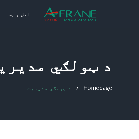
اصلي پاڼه
د 
د ټولګي مدیری
Homepage
د ټولګي مدیریت