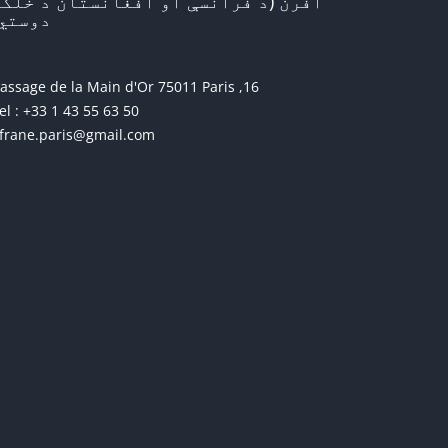
افرن (د فرانسې او افغانستان د خلکو
دوستي)
16, passage de la Main d'Or 75011 Paris
el : +33 1 43 55 63 50
frane.paris@gmail.com