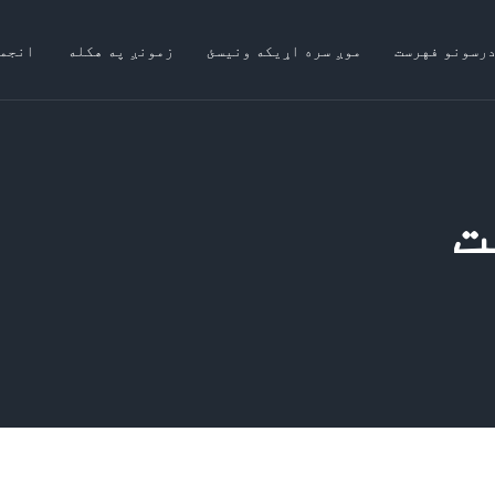
درسونو فهرست
موږ سره اړیکه ونیسئ
زمونږ په هکله
انجم
ت