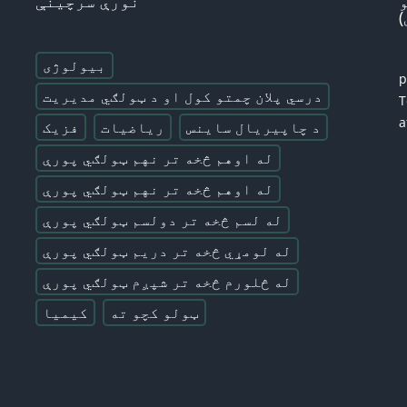
نورې سرچینې
بیولوژی
درسي پلان چمتو کول او د ټولګي مدیریت
T
a
د چاپیریال ساینس
ریاضیات
فزیک
له اوهم څخه تر نهم ټولګي پورې
له اوهم څخه تر نهم ټولګي پورې
له لسم څخه تر دولسم ټولګي پورې
له لومړي څخه تر دریم ټولګي پورې
له څلورم څخه تر شپږم ټولګي پورې
ټولو کچو ته
کیمیا