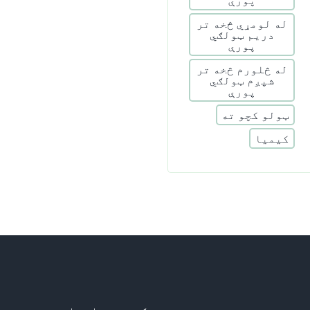
له لومړي څخه تر
دریم ټولګي
پورې
له څلورم څخه تر
شپږم ټولګي
پورې
ټولو کچو ته
کیمیا