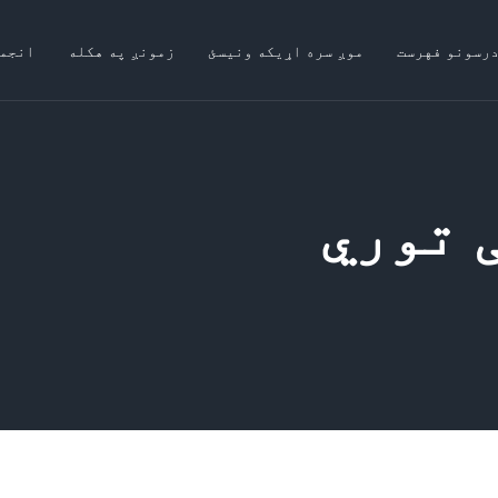
درسونو فهرست
موږ سره اړیکه ونیسئ
زمونږ په هکله
انجم
 ﺗﻮري