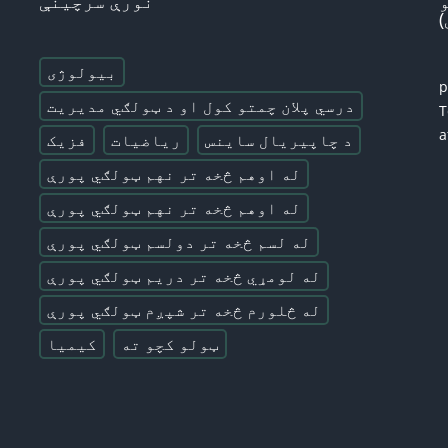
نورې سرچینې
بیولوژی
درسي پلان چمتو کول او د ټولګي مدیریت
T
a
د چاپیریال ساینس
ریاضیات
فزیک
له اوهم څخه تر نهم ټولګي پورې
له اوهم څخه تر نهم ټولګي پورې
له لسم څخه تر دولسم ټولګي پورې
له لومړي څخه تر دریم ټولګي پورې
له څلورم څخه تر شپږم ټولګي پورې
ټولو کچو ته
کیمیا