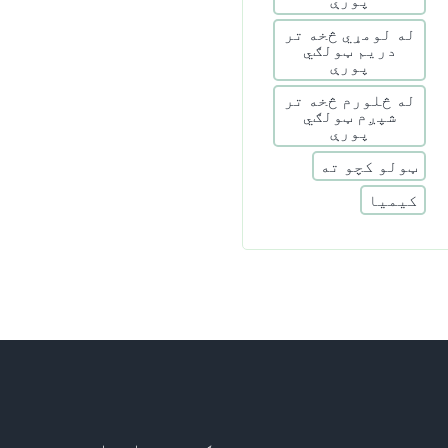
له لومړي څخه تر
دریم ټولګي
پورې
له څلورم څخه تر
شپږم ټولګي
پورې
ټولو کچو ته
کیمیا