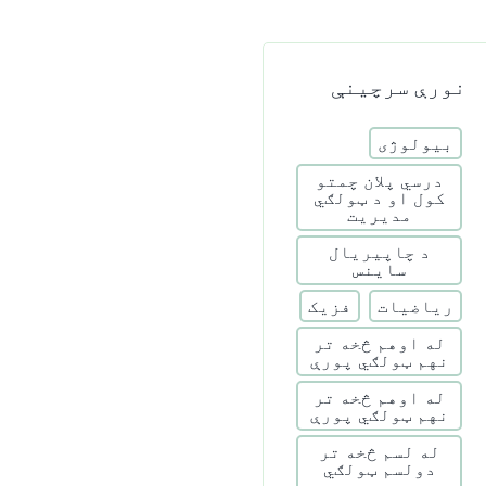
نورې سرچینې
بیولوژی
درسي پلان چمتو
کول او د ټولګي
مدیریت
د چاپیریال
ساینس
ریاضیات
فزیک
له اوهم څخه تر
نهم ټولګي پورې
له اوهم څخه تر
نهم ټولګي پورې
له لسم څخه تر
دولسم ټولګي
پورې