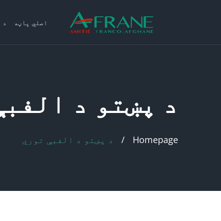
اصلي پاڼه
د 
د پښتو د اﻟﻔﺒﯥ
Homepage
د پښتو د اﻟﻔﺒﯥ ﺗﻮري