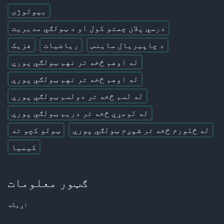
بیولوژی
درسي پلان چمتو کول او د ټولګي مدیریت
د چاپیریال ساینس
ریاضیات
فزیک
له اوهم څخه تر نهم ټولګي پورې
له اوهم څخه تر نهم ټولګي پورې
له لسم څخه تر دولسم ټولګي پورې
له لومړي څخه تر دریم ټولګي پورې
له څلورم څخه تر شپږم ټولګي پورې
ټولو کچو ته
کیمیا
ګټور معلومات
اړیکه