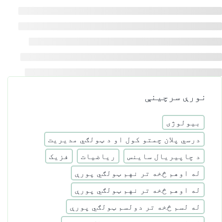
نورې سرچینې
بیولوژی
درسي پلان چمتو کول او د ټولګي مدیریت
د چاپیریال ساینس
ریاضیات
فزیک
له اوهم څخه تر نهم ټولګي پورې
له اوهم څخه تر نهم ټولګي پورې
له لسم څخه تر دولسم ټولګي پورې