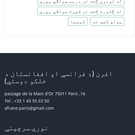
له لومړي څخه تر دریم ټولګي پورې
له څلورم څخه تر شپږم ټولګي پورې
ټولو کچو ته
کیمیا
افرن (د فرانسې او افغانستان د
خلکو دوستي)
16, passage de la Main d'Or 75011 Paris
Tel : +33 1 43 55 63 50
afrane.paris@gmail.com
نورې سرچینې