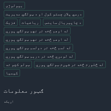
بیولوژی
درسي پلان چمتو کول او د ټولګي مدیریت
د چاپیریال ساینس
ریاضیات
فزیک
له اوهم څخه تر نهم ټولګي پورې
له اوهم څخه تر نهم ټولګي پورې
له لسم څخه تر دولسم ټولګي پورې
له لومړي څخه تر دریم ټولګي پورې
له څلورم څخه تر شپږم ټولګي پورې
ټولو کچو ته
کیمیا
ګټور معلومات
اړیکه