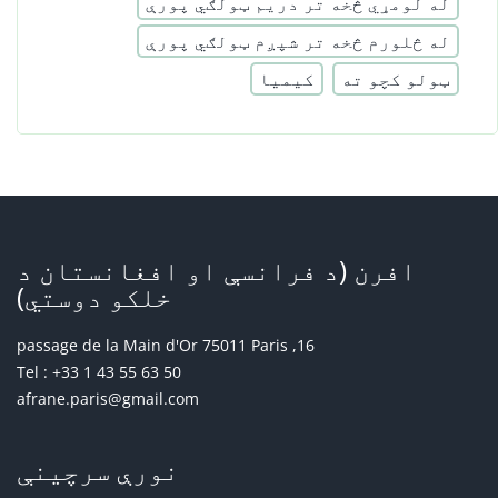
له لومړي څخه تر دریم ټولګي پورې
له څلورم څخه تر شپږم ټولګي پورې
ټولو کچو ته
کیمیا
افرن (د فرانسې او افغانستان د
خلکو دوستي)
16, passage de la Main d'Or 75011 Paris
Tel : +33 1 43 55 63 50
afrane.paris@gmail.com
نورې سرچینې