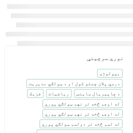
نورې سرچینې
بیولوژی
درسي پلان چمتو کول او د ټولګي مدیریت
د چاپیریال ساینس
ریاضیات
فزیک
له اوهم څخه تر نهم ټولګي پورې
له اوهم څخه تر نهم ټولګي پورې
له لسم څخه تر دولسم ټولګي پورې