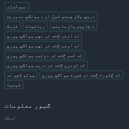
بیولوژی
درسي پلان چمتو کول او د ټولګي مدیریت
د چاپیریال ساینس
ریاضیات
فزیک
له اوهم څخه تر نهم ټولګي پورې
له اوهم څخه تر نهم ټولګي پورې
له لسم څخه تر دولسم ټولګي پورې
له لومړي څخه تر دریم ټولګي پورې
له څلورم څخه تر شپږم ټولګي پورې
ټولو کچو ته
کیمیا
ګټور معلومات
اړیکه