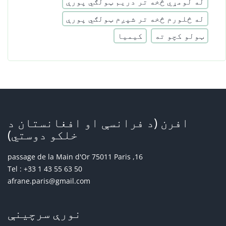
له لومړي څخه تر دریم ټولګي پورې
له څلورم څخه تر شپږم ټولګي پورې
ټولو کچو ته
کیمیا
افرن (د فرانسې او افغانستان د
خلکو دوستي)
16, passage de la Main d'Or 75011 Paris
Tel : +33 1 43 55 63 50
afrane.paris@gmail.com
نورې سرچینې