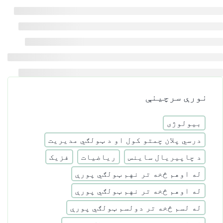
نورې سرچینې
بیولوژی
درسي پلان چمتو کول او د ټولګي مدیریت
د چاپیریال ساینس
ریاضیات
فزیک
له اوهم څخه تر نهم ټولګي پورې
له اوهم څخه تر نهم ټولګي پورې
له لسم څخه تر دولسم ټولګي پورې