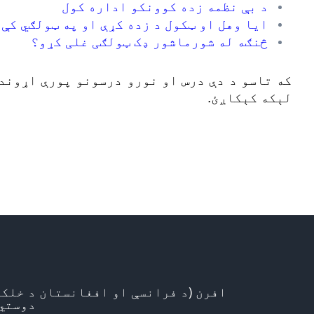
د بې نظمه زده کوونکو اداره کول
ایا وهل او ټکول د زده کړې او په ټولګي کې 
څنګه له شورماشور ډک ټولګی غلی کړو؟
که تاسو د دې درس او نورو درسونو پورې اړوند
لېکه کېکاږئ.
افرن (د فرانسې او افغانستان د خلکو
دوستي)