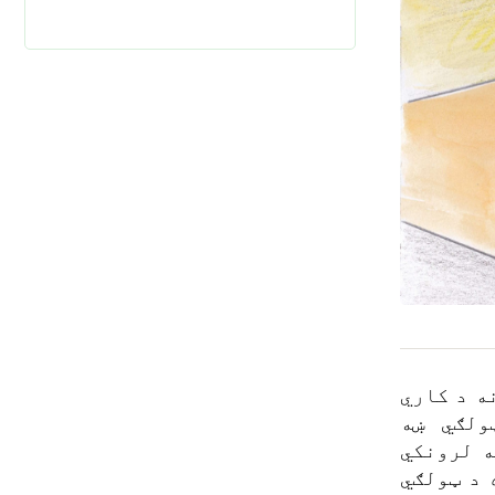
ه د کاري
ټولګي ښه
ه لرونکي
 د ټولګي