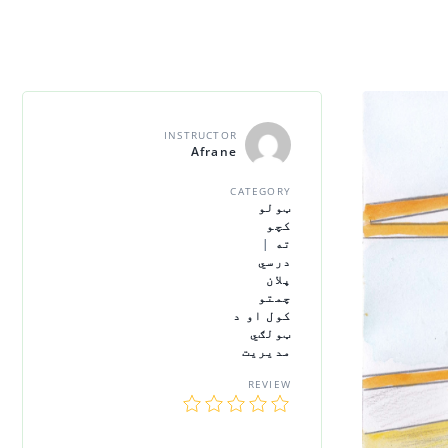
INSTRUCTOR
Afrane
CATEGORY
ټولو
کچو
ته
|
درسي
پلان
چمتو
کول او د
ټولګي
مدیریت
REVIEW