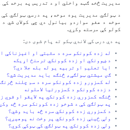
مدیریت څخه ګټه واخلي او د تدریس په برخه کې د
د ټولګي مدیریت یوه موخه، په درسي ټولګي کې 
موخه د هغو مواردو بیانول دي چې کولای شي د
کولو کې مرسته وکړي.
په دې درس کې لاندې
ټکو
ته پام شوی دی
:
له زده کوونکو سره د مثبتې او اغېزناکې ا
د ښوونکي او زده کوونکي ترمنځ اړیکه
ایا تعلیم او تربیه یو له بله جلا دي؟
ګڼ میشتي ټولګې، څنګه باید مدیریت شي؟
له کمزورو زده کوونکو سره د سم چلند څرنګ
د زده کوونکو د کمزورتیا لاملونه
څنګه کمزورې زده کوونکي په لایقو او قوي ز
په ټولګي کې د شوخو زده کوونکو سره څه وکړ
د کمزورې زده کوونکي سره څه باید وشي؟
ولې ځینې زده کوونکي پر وخت نه پوهېږي؟
ولې زده کوونکي په ټولګي کې ټوکې کوي؟