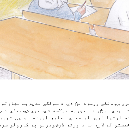
ری ښوونکي ورسره مخ دي. د ټولګي مدیریت مهارتون
ت نیسي ترڅو دا تجربه ترلاسه شي. نوي ښوونکي د 
ه اړتیا لري. له همدې امله، اړینه ده چې تجرب
ستو له لارې یا د ورته لارښودونو په کارولو سره