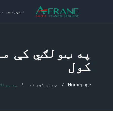
اصلي پاڼه
د 
په ټولګي کې م
کول
Homepage
ټولو کچو ته
په ټولګ