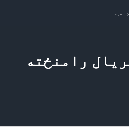
ن
دری
ریال رامنځته