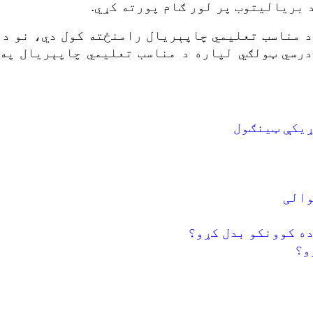
 بریالیتوب پر لور ګام پورته کړي.
د مناسب تعلیمي چاپېریال رامنځته کول دي، نو د 
 درسي ټولګي لپاره د مناسب تعلیمي چاپېریال په
ړیکې ټینګول
والی
ده کوونکو بدل کړو؟
و؟