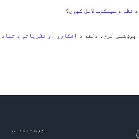
د نظم د ټینګښت لامل کیږي؟
 پوښتنې لرئ، دلته
د افکارو او نظریاتو د تبادل
نورې سرچینې