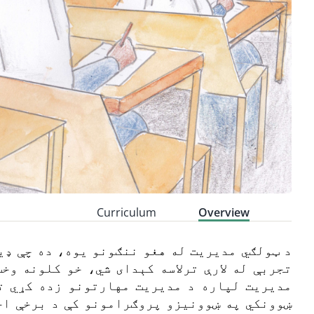
Curriculum
Overview
د ټولګي مدیریت له هغو ننګونو یوه، ده چې ډی
تجربې له لارې ترلاسه کېدای شي، خو کلونه وخ
مدیریت لپاره د مدیریت مهارتونو زده کړي ت
ښوونکي په ښوونیزو پروګرامونو کې د برخې اخی