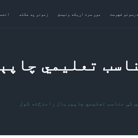
درسونو فهرست
موږ سره اړیکه ونیسئ
زمونږ په هکله
انجم
ناسب تعلیمي چاپې
ي کې مناسب تعلیمي چاپېریال رامنځته کول