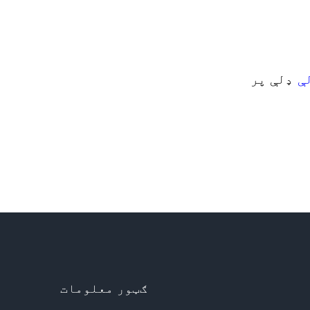
ې
ډلې پر
ګټور معلومات