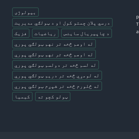
بیولوژی
درسي پلان چمتو کول او د ټولګي مدیریت
T
a
د چاپیریال ساینس
ریاضیات
فزیک
له اوهم څخه تر نهم ټولګي پورې
له اوهم څخه تر نهم ټولګي پورې
له لسم څخه تر دولسم ټولګي پورې
له لومړي څخه تر دریم ټولګي پورې
له څلورم څخه تر شپږم ټولګي پورې
ټولو کچو ته
کیمیا