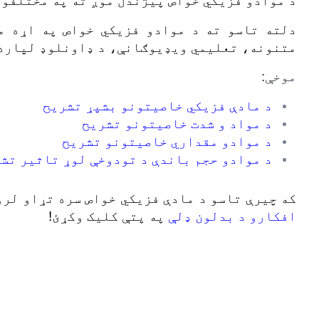
د موادو فزیکي خواص پیژندل موږ ته په مختلفو ش
دلته تاسو ته د موادو فزیکي خواص په اړه م
متنونه، تعلیمي ویډیوګانې، د ډاونلوډ لپاره 
موخې:
د مادې فزیکي خاصیتونو بشپړ تشریح
د مواد و شدت خاصیتونو تشریح
د موادو مقداري خاصیتونو تشریح
د موادو حجم باندې د تودوخې لوړ تاثیر تش
که چیرې تاسو د مادې فزیکي خواص سره تړاو لر
افکارو د بدلون ډلې
په پتې کلیک وکړئ!