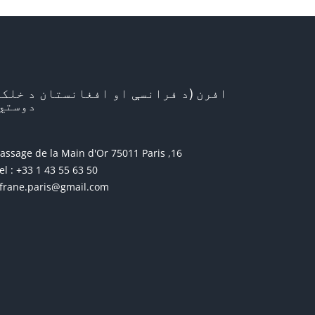
افرن (د فرانسې او افغانستان د خلکو
دوستي)
16, passage de la Main d'Or 75011 Paris
el : +33 1 43 55 63 50
frane.paris@gmail.com