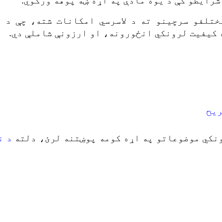
رایطو کې د یوه مادې په اړه ښه پوهه ورکوي.
ختلفو سرچینو ته د لاسرسي امکانات شته، چې د 
کیفیت لرونکي انځورونه، او ارزونې شاملې دي.
ریح
ونکي موضوعاتو په اړه کومه پوښتنه لرئ، دلته
د ن