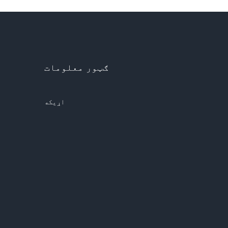
ګټور معلومات
اړیکه