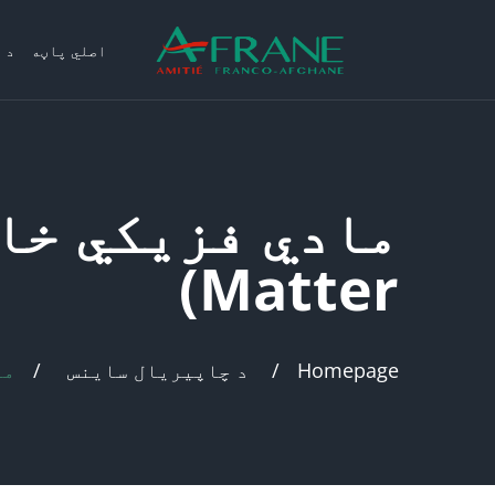
اصلي پاڼه
د 
Matter)
Homepage
د چاپیریال ساینس
مادي