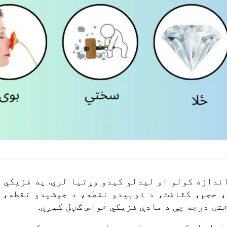
ندازه کولو او لیدلو کیدو وړتیا لري. په فزیکي 
، حجم، کثافت، د ذوبیدو نقطه، د جوشیدو نقطه، 
تۍ درجه چې د مادې فزیکي خواص ګڼل کیږي.