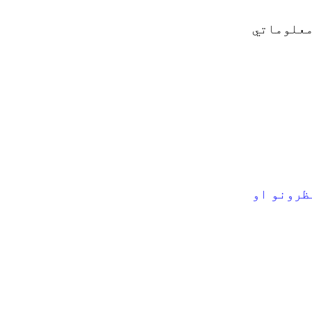
معلوماتي
ظرونو او