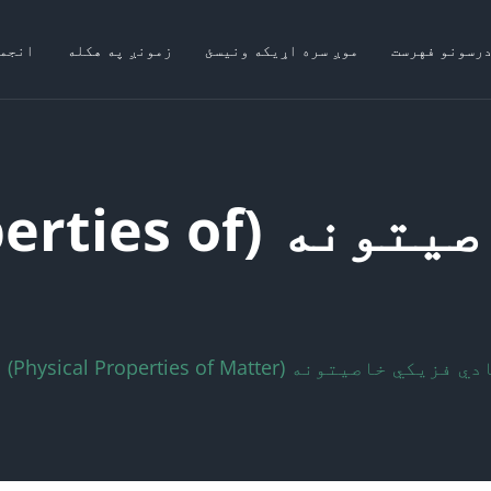
درسونو فهرست
موږ سره اړیکه ونیسئ
زمونږ په هکله
انجم
مادي فزیکي خاصیتو
 فزیکي خاصیتونه (Physical Properties of Matter)