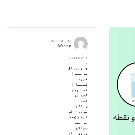
INSTRUCTOR
Afrane
CATEGORY
د
چاپیریال
ساینس
|
فزیک
|
کیمیا
|
له اوهم
څخه تر
نهم
ټولګي
پورې
|
له
اوهم څخه
تر نهم
ټولګي
پورې
|
له