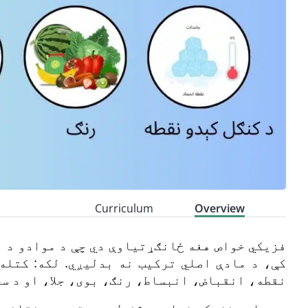
Curriculum
Overview
فزیکي خواص هغه ځانګړتیاوې دي چې د موادو د ا
کې، د مادې اصلي ترکیب نه بدلیږي. لکه: کتله
نقطه، انقباض، انبساط، رنګ، بوی، جلا، او د سخ