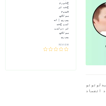
څلورم
څخه تر
شپږم
ټولګي
پورې
|
له
لسم څخه
تر دولسم
ټولګي
پورې
REVIEW
بدلونونو
د انجماد