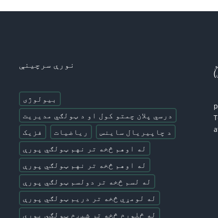
نورې سرچینې
بیولوژی
درسي پلان چمتو کول او د ټولګي مدیریت
T
a
د چاپیریال ساینس
ریاضیات
فزیک
له اوهم څخه تر نهم ټولګي پورې
له اوهم څخه تر نهم ټولګي پورې
له لسم څخه تر دولسم ټولګي پورې
له لومړي څخه تر دریم ټولګي پورې
له څلورم څخه تر شپږم ټولګي پورې