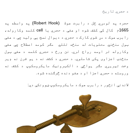
د حیواني حجرو او د حیواني او
نباتي حجرو پرتله کول تمرین
16, passage de la Main d'Or 75011 Paris
د حجرې تاریخ
Tel : +33 1 43 55 63 50
حجرې پورې اړوند عمومي تمرین
afrane.paris@gmail.com
حجره په لومړي ځل د رابرت هوك (Robert Hook) په واسطه په
1665م کال کې کشف شوه او هغې د حجرې یا cell کلمه وکاروله،
رابرټ هوک د مړ شوی کارک د حجرې د دیوال نسج یې ولید چې د هغې
نورې سرچینې
ټول منځني محتویات له منځه تللي مګر کومه اصطلاح چې هغې
وکاروله تر اوسه رواج لري. نن ورځ د حجرې کلمه د هغې ټول
بیولوژی
منځنۍ اجزاوی پکی شاملوي. د حجرې د کشف نه د یو قرن نه ډیر
درسي پلان چمتو کول او د ټولګي مدیریت
وخت تیریږي مګر یواځې د الکټرونیک مایکروسکوپ د کشف نه
وروسته د حجرې اجزا او د هغو دنده څرګنده شوه.
د چاپیریال ساینس
ریاضیات
فزیک
لاندنې انځور د رابرټ هوک د مایکروسکوپ ښوونکې دې:
له اوهم څخه تر نهم ټولګي پورې
له اوهم څخه تر نهم ټولګي پورې
له لسم څخه تر دولسم ټولګي پورې
له لومړي څخه تر دریم ټولګي پورې
له څلورم څخه تر شپږم ټولګي پورې
ټولو کچو ته