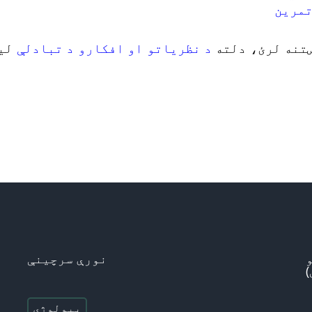
تمرین
ښتنه لرئ، دلته
د نظریاتو او افکارو د تبادلې
لین
نورې سرچینې
بیولوژی