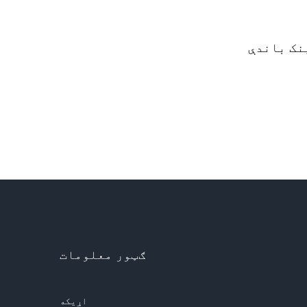
ک باندې
ګټور معلومات
اړیکه