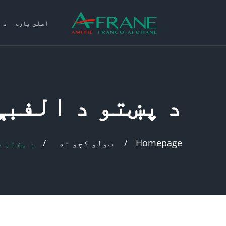
اصلي پاڼه
د 
د پښتو د اﻟﻔﺒﯥ
Homepage
ټولو کچو ته
د پښتو د