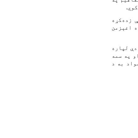
کوي.
 زده‌کړه
ه اغېزمن
دې لپاره
و په سمه
واد به د