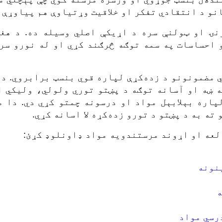
انو د انتقادي تفکر او خلاقیت وړتیاوې هم پیاوړې 
ۍ او ټولنې سره د اړیکې اصلي وسیله ده. د هغې
 احساسات په سمه توګه څرګند کړي او له نورو سر
ي مضمونونو د زده‌کړې لپاره قوي بنسټ برابروي. د 
ه ښه او آسانه توګه د پښتو توري ولولي، ولیکي ا
اره بېلابېل مواد او درسونه چمتو کړي دي. دا م
ه به د پښتو د تورو زده‌کړه لا اسانه کړي.
العه او اړوند مرستندویه مواد ډاونلوډ کړئ:
نونه
ه
رسي مواد