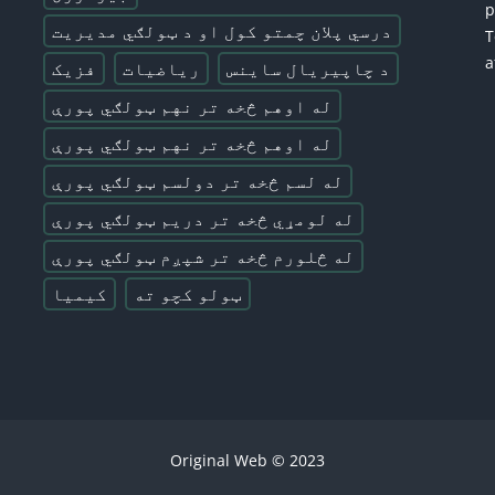
درسي پلان چمتو کول او د ټولګي مدیریت
T
a
د چاپیریال ساینس
ریاضیات
فزیک
له اوهم څخه تر نهم ټولګي پورې
له اوهم څخه تر نهم ټولګي پورې
له لسم څخه تر دولسم ټولګي پورې
له لومړي څخه تر دریم ټولګي پورې
له څلورم څخه تر شپږم ټولګي پورې
ټولو کچو ته
کیمیا
2023 © Original Web