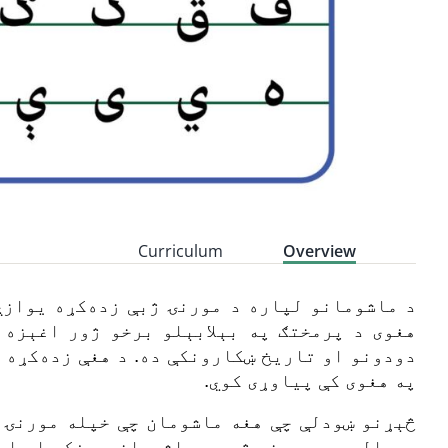
Curriculum
Overview
د ماشومانو لپاره د مورنۍ ژبې زده‌کړه یوازې
هغوی د پرمختګ په بېلابېلو برخو ژور اغېزه 
دودونو او تاریخ ښکارونکې ده. د هغې زده‌کړه 
په هغوی کې پیاوړی کوي.
څېړنو ښودلې چې هغه ماشومان چې خپله مورنۍ ژ
بریالي وي. مورنۍ ژبه د ماشومانو د فکر او اس