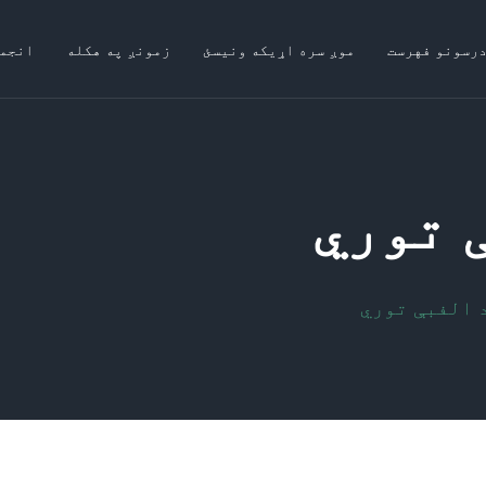
درسونو فهرست
موږ سره اړیکه ونیسئ
زمونږ په هکله
انجم
 ﺗﻮري
 اﻟﻔﺒﯥ ﺗﻮري