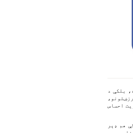
، بلکې د
رزښتونو،
یت احساس
ې هم ډېر
فاهیم په