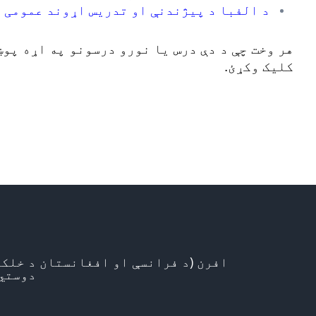
د الفبا د پیژندنې او تدریس اړوند عمومی 
هر وخت چې د دې درس یا نورو درسونو په اړه پو
کلیک وکړئ.
افرن (د فرانسې او افغانستان د خلکو
دوستي)