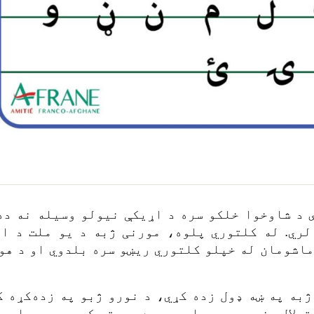
 د شاوخوا خلکو سره د اړیکې نیولو وسیله نه ده
لري. له کلتوري پلوه، مورنی ژبه د یو ملت د ا
ماشومان له خپلو کلتوري ریښو سره بلدوي او د هو
به په ښه ډول زده کړي، د نورو ژبو په زده‌کړه ک
تدلال بنسټ جوړوي او ورسره مرسته کوي چې پېچلي م