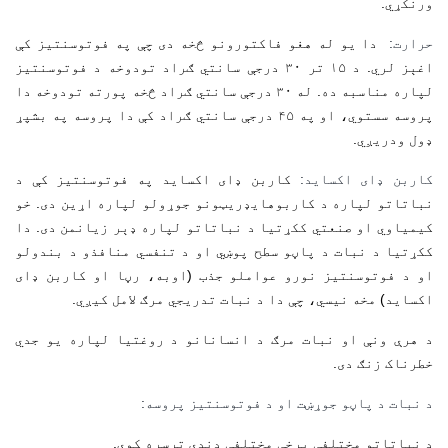
ورنکړي.
افرن (د فرانسې او افغانستان د
خلکو دوستي)
حرارت
:
دا یو له هغو فاکتورونو څخه دی چې په فوتوسنتیز کې
اغېز لري. د ۱۵ تر ۳۰ درجې سانتي ګراد تودوخه د فوتوسنتیز
16, passage de la Main d'Or 75011 Paris
لپاره مناسبه ده. له ۳۰ درجې سانتي ګراد څخه پورته تودوخه دا
Tel : +33 1 43 55 63 50
پروسه سستوي، او په ۴۵ درجې سانتي ګراد کې دا پروسه په بشپړ
afrane.paris@gmail.com
ډول ودریږي.
کاربن ډای اکساید
:
کاربن ډای اکساید په فوتوسنتیز کې د
نورې سرچینې
نباتاتو لپاره د کاربوهایډریټونو جوړولو لپاره اړین دی. خو
کیمیاوي او صنعتي ککړتیا د نباتاتو لپاره ډېر زیانمن دی. دا
بیولوژی
ککړتیا د نبات د پاڼو سطح پوښي او د تنفسي منافذو د بندولو
درسي پلان چمتو کول او د ټولګي مدیریت
او د فوتوسنتیز نورو عواملو جذب (اوبه، رڼا او کاربن ډای
اکساید) مخه نیسي، چې دا د نبات تدریجي مرګ لامل کیږي.
د چاپیریال ساینس
ریاضیات
فزیک
د هرې ونې او نبات مرګ د انسانانو د روغتیا لپاره یو جدي
له اوهم څخه تر نهم ټولګي پورې
خطرناک زنګ دی.
له اوهم څخه تر نهم ټولګي پورې
د نبات د پاڼو جوړښت او د فوتوسنتیز پروسه
:
له لسم څخه تر دولسم ټولګي پورې
له لومړي څخه تر دریم ټولګي پورې
د نباتاتو مختلفې برخې مختلفې دندې ترسره کوي.