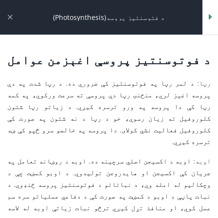
د فتوسنتیز پروسه(Photosynthesis)
د فتوسنتیز
5
د فتوسنتیز
د فوتوسنتیز پروسې اغېزمن عوامل
پروسه(Photosynthesis)
پروسه(Photosynthesis)
رڼا:
د لمر رڼا په فوتوسنتیز کې ضروري ده. د رڼا شدت په دې
د فتوسنتیز پروسه(Photosynthesis)
Homepage
بیولوژی
پروسه اغېز لري، منځنۍ رڼا دې پروسې ته سرعت ورکوي، په کمه
د فتوسنتیز پروسه(Photosynthesis)
رڼا کې دا پروسه په ورو ترسره کیږي. د زیاتو رڼا شتون
د فوتوسنتیز پروسې سره اړوند
کلوروفیل ته زیان رسوي، خو د رڼا د نه شتون په صورت کې
تمرینات
کلوروفیل فعالیت نشي کولای. دا پروسه په خالصو سرو څپو کې ښه
ترسره کیږي.
د فوتوسنتیز پروسې اغېزمن عوامل
اوبه
:
اوبه د اکسیجن اصلي سرچینه ده. اوبه د روښانه تعامل په
د ترکیب ضیایي عملیه اغېزمنو
جریان کې اکسیجن او هایدروجن تولیدوي. د اوبو کمښت چې د
عواملو تمرین
وچکالیو له امله وي، د نباتاتو د فوتوسنتیز پروسه ځنډوي. د
نبات پاڼې د اوبو د کمښت په صورت کې د دفاعي عملیاتو سره سم
د فتوسنتیز پروسه پورې اړوند
عمل کوي، او منافذ تړل کیږي ترڅو نبات زیاتې اوبه له لاسه
عمومي تمرین